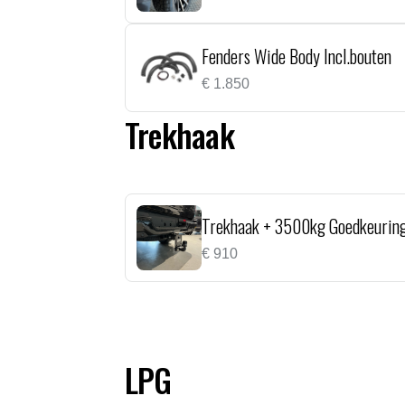
Fenders Wide Body Incl.bouten
€
1.850
Trekhaak
Trekhaak + 3500kg Goedkeuring
€
910
LPG