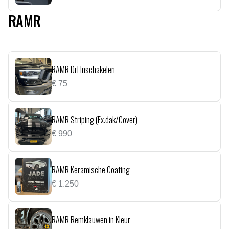
RAMR
RAMR Drl Inschakelen
€
75
RAMR Striping (Ex.dak/Cover)
€
990
RAMR Keramische Coating
€
1.250
RAMR Remklauwen in Kleur