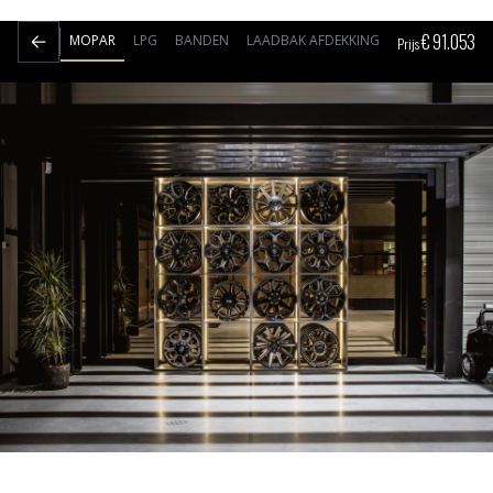
€
91.053
MOPAR
LPG
BANDEN
LAADBAK AFDEKKING
Prijs