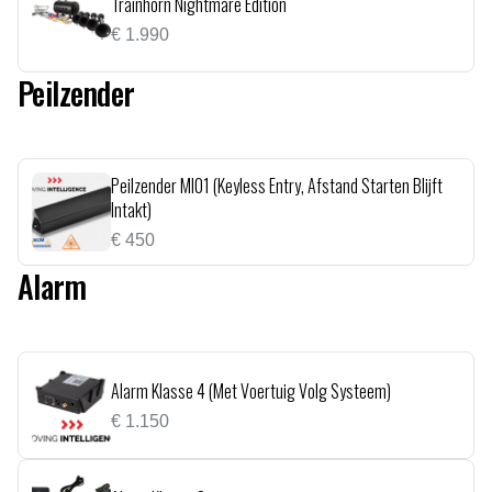
Trainhorn Nightmare Edition
€
1.990
Peilzender
Peilzender MI01 (Keyless Entry, Afstand Starten Blijft
Intakt)
€
450
Alarm
Alarm Klasse 4 (Met Voertuig Volg Systeem)
€
1.150