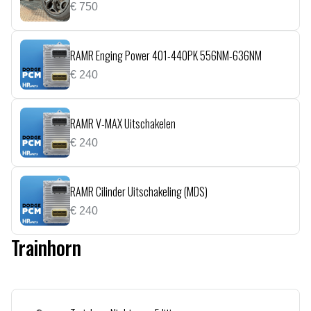
€
750
RAMR Enging Power 401-440PK 556NM-636NM
€
240
RAMR V-MAX Uitschakelen
€
240
RAMR Cilinder Uitschakeling (MDS)
€
240
Trainhorn