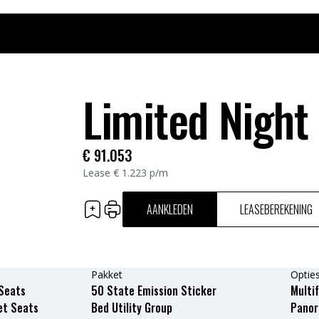
Limited Nigh
€
91.053
Lease
€
1.223
p/m
AANKLEDEN
LEASEBEREKENING
Pakket
Optie
Seats
50 State Emission Sticker
Multi
et Seats
Bed Utility Group
Pano