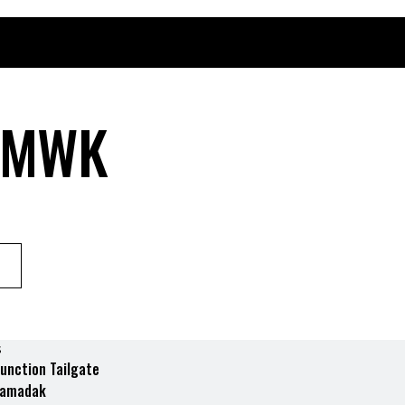
t MWK
s
function Tailgate
ramadak