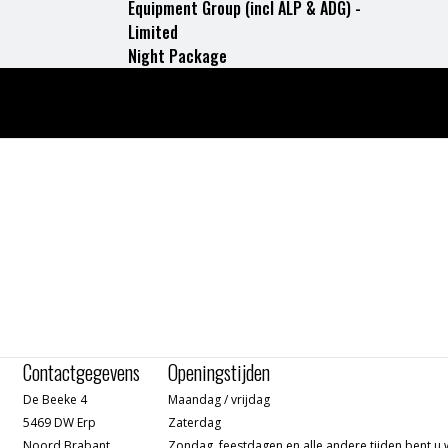
Equipment Group (incl ALP & ADG) -
Limited
Night Package
Contactgegevens
Openingstijden
De Beeke 4
Maandag / vrijdag
5469 DW Erp
Zaterdag
Noord Brabant
Zondag, feestdagen en alle andere tijden bent u