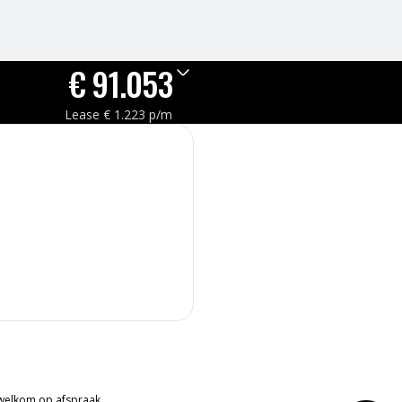
€
91.053
Lease
€
1.223
p/m
 welkom op afspraak